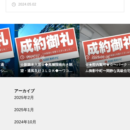
2024.05.02
2025.01.06
2025.01.06
☆新築未入居☆◆高層階南向き眺
☆★即内覧可★☆〜パーク・ハイ
望・通風良好３ＬＤＫ◆〜ワコー
ム御影中町〜閑静な高級住宅街と
レシティ神戸元町〜
大型商業施設の利便性が両立した
低層マンション〜
アーカイブ
2025年2月
2025年1月
2024年10月