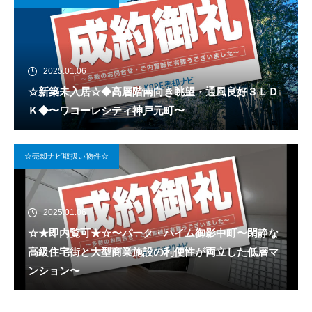
2025.01.06
☆新築未入居☆◆高層階南向き眺望・通風良好３ＬＤ
Ｋ◆〜ワコーレシティ神戸元町〜
☆売却ナビ取扱い物件☆
2025.01.06
☆★即内覧可★☆〜パーク・ハイム御影中町〜閑静な
高級住宅街と大型商業施設の利便性が両立した低層マ
ンション〜