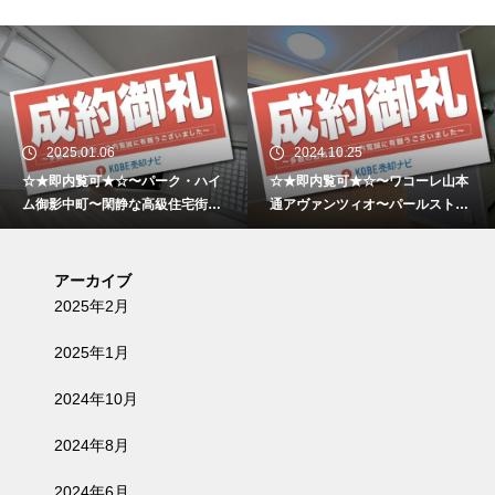
2025.01.06
2024.10.25
☆★即内覧可★☆〜パーク・ハイ
☆★即内覧可★☆〜ワコーレ山本
ム御影中町〜閑静な高級住宅街と
通アヴァンツィオ〜パールストリ
大型商業施設の利便性が両立した
ート沿い〜
低層マンション〜
アーカイブ
2025年2月
2025年1月
2024年10月
2024年8月
2024年6月