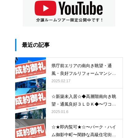
最近の記事
県庁前エリアの南向き眺望・通
風・良好フルリフォームマンショ
ン〜ランデージ神戸・山の手館〜
2025.02.17
☆新築未入居☆◆高層階南向き眺
望・通風良好３ＬＤＫ◆〜ワコー
レシティ神戸元町〜
2025.01.6
☆★即内覧可★☆〜パーク・ハイ
ム御影中町〜閑静な高級住宅街と