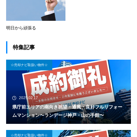
明日から頑張る
特集記事
☆売却ナビ取扱い物件☆
2025.02.17
県庁前エリアの南向き眺望・通風・良好フルリフォー
ムマンション〜ランデージ神戸・山の手館〜
☆売却ナビ取扱い物件☆