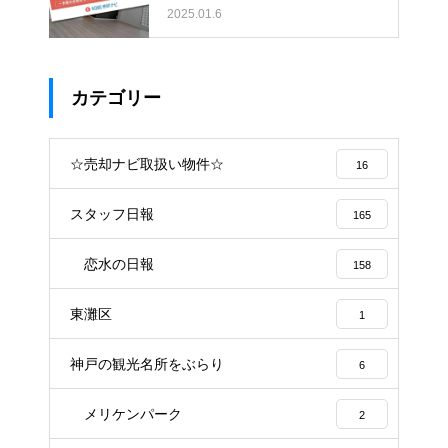
大型商業施設の利便性が両立した
2025.01.6
低層マンション〜
カテゴリー
☆売却ナビ取扱い物件☆
16
スタッフ日報
165
恋水の日報
158
東灘区
1
神戸の観光名所をぶらり
6
メリケンパーク
2