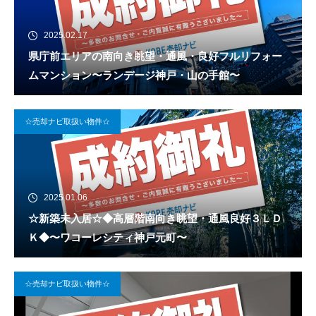
2025.02.17
県庁前エリアの南向き眺望・通風・良好フルリフォー
ムマンション〜ランデージ神戸・山の手館〜
☆売却ナビ取扱い物件☆
2025.01.06
☆新築未入居☆◆高層階南向き眺望・通風良好３ＬＤ
Ｋ◆〜ワコーレシティ神戸元町〜
☆売却ナビ取扱い物件☆