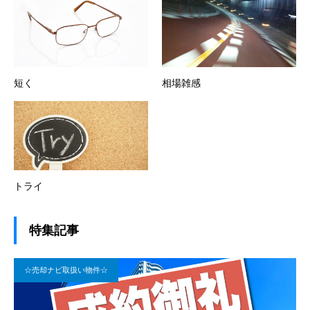
短く
相場雑感
トライ
特集記事
☆売却ナビ取扱い物件☆