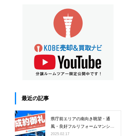
最近の記事
県庁前エリアの南向き眺望・通
風・良好フルリフォームマンショ
ン〜ランデージ神戸・山の手館〜
2025.02.17