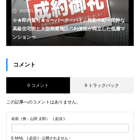
2025.01.06
☆★即内覧可★☆〜パーク・ハイム御影中町〜閑静な
高級住宅街と大型商業施設の利便性が両立した低層マ
ンション〜
コメント
0 コメント
0 トラックバック
この記事へのコメントはありません。
名前（例：山田 太郎）
( 必須 )
E-MAIL
( 必須 ) - 公開されません -