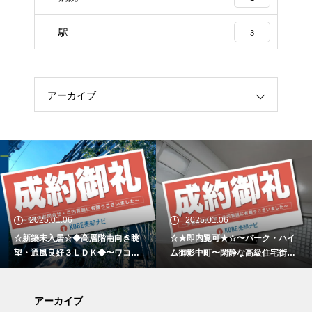
駅
3
アーカイブ
2025.01.06
2025.01.06
☆新築未入居☆◆高層階南向き眺
☆★即内覧可★☆〜パーク・ハイ
望・通風良好３ＬＤＫ◆〜ワコー
ム御影中町〜閑静な高級住宅街と
レシティ神戸元町〜
大型商業施設の利便性が両立した
低層マンション〜
アーカイブ