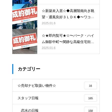
☆新築未入居☆◆高層階南向き眺
望・通風良好３ＬＤＫ◆〜ワコー
レシティ神戸元町〜
2025.01.6
☆★即内覧可★☆〜パーク・ハイ
ム御影中町〜閑静な高級住宅街と
大型商業施設の利便性が両立した
2025.01.6
低層マンション〜
カテゴリー
☆売却ナビ取扱い物件☆
16
スタッフ日報
165
恋水の日報
158