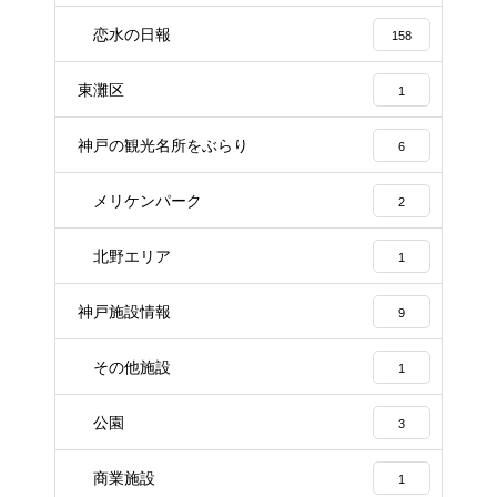
恋水の日報
158
東灘区
1
神戸の観光名所をぶらり
6
メリケンパーク
2
北野エリア
1
神戸施設情報
9
その他施設
1
公園
3
商業施設
1