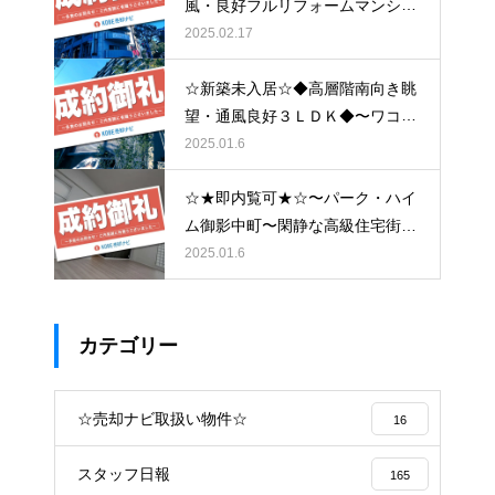
風・良好フルリフォームマンショ
ン〜ランデージ神戸・山の手館〜
2025.02.17
☆新築未入居☆◆高層階南向き眺
望・通風良好３ＬＤＫ◆〜ワコー
レシティ神戸元町〜
2025.01.6
☆★即内覧可★☆〜パーク・ハイ
ム御影中町〜閑静な高級住宅街と
大型商業施設の利便性が両立した
2025.01.6
低層マンション〜
カテゴリー
☆売却ナビ取扱い物件☆
16
スタッフ日報
165