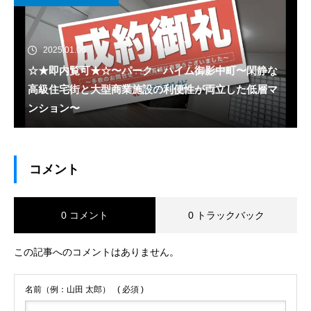
2025.01.06
☆★即内覧可★☆〜パーク・ハイム御影中町〜閑静な
高級住宅街と大型商業施設の利便性が両立した低層マ
ンション〜
コメント
0 コメント
0 トラックバック
この記事へのコメントはありません。
名前（例：山田 太郎）
( 必須 )