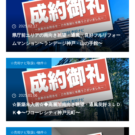
2025.02.17
県庁前エリアの南向き眺望・通風・良好フルリフォー
ムマンション〜ランデージ神戸・山の手館〜
☆売却ナビ取扱い物件☆
2025.01.06
☆新築未入居☆◆高層階南向き眺望・通風良好３ＬＤ
Ｋ◆〜ワコーレシティ神戸元町〜
☆売却ナビ取扱い物件☆