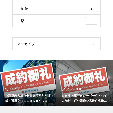
病院
1
駅
3
アーカイブ
2025.01.06
2025.01.06
☆新築未入居☆◆高層階南向き眺
☆★即内覧可★☆〜パーク・ハイ
望・通風良好３ＬＤＫ◆〜ワコー
ム御影中町〜閑静な高級住宅街と
レシティ神戸元町〜
大型商業施設の利便性が両立した
低層マンション〜