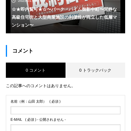
2025.01.06
☆★即内覧可★☆〜パーク・ハイム御影中町〜閑静な
高級住宅街と大型商業施設の利便性が両立した低層マ
ンション〜
コメント
0 コメント
0 トラックバック
この記事へのコメントはありません。
名前（例：山田 太郎）
( 必須 )
E-MAIL
( 必須 ) - 公開されません -