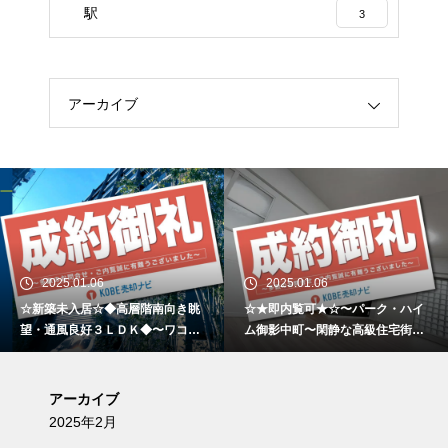
駅
3
アーカイブ
2025.01.06
2025.01.06
☆新築未入居☆◆高層階南向き眺
☆★即内覧可★☆〜パーク・ハイ
望・通風良好３ＬＤＫ◆〜ワコー
ム御影中町〜閑静な高級住宅街と
レシティ神戸元町〜
大型商業施設の利便性が両立した
低層マンション〜
アーカイブ
2025年2月