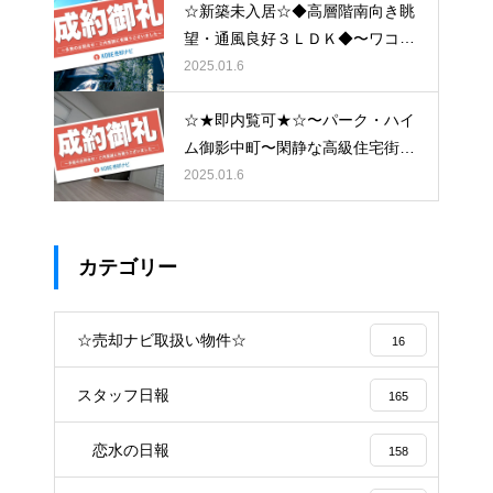
☆新築未入居☆◆高層階南向き眺
望・通風良好３ＬＤＫ◆〜ワコー
レシティ神戸元町〜
2025.01.6
☆★即内覧可★☆〜パーク・ハイ
ム御影中町〜閑静な高級住宅街と
大型商業施設の利便性が両立した
2025.01.6
低層マンション〜
カテゴリー
☆売却ナビ取扱い物件☆
16
スタッフ日報
165
恋水の日報
158