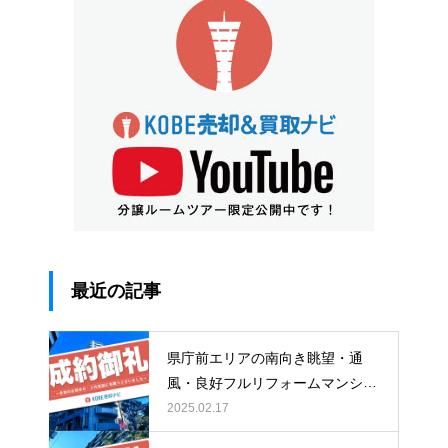
最近の記事
県庁前エリアの南向き眺望・通
風・良好フルリフォームマンショ
ン〜ランデージ神戸・山の手館〜
2025.02.17