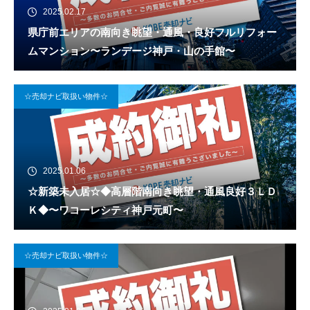
2025.02.17
県庁前エリアの南向き眺望・通風・良好フルリフォー
ムマンション〜ランデージ神戸・山の手館〜
☆売却ナビ取扱い物件☆
2025.01.06
☆新築未入居☆◆高層階南向き眺望・通風良好３ＬＤ
Ｋ◆〜ワコーレシティ神戸元町〜
☆売却ナビ取扱い物件☆